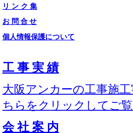
リ ン ク 集
お 問 合 せ
個人情報保護について
工 事 実 績
大阪アンカーの工事施工
ちらをクリックしてご覧
会 社 案 内