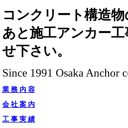
コンクリート構造物
あと施工アンカー工
せ下さい。
Since 1991 Osaka Anchor co
業 務 内 容
会 社 案 内
工 事 実 績